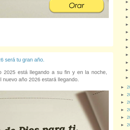
6 será tu gran año.
o 2025 está llegando a su fin y en la noche,
el nuevo año 2026 estará llegando.
►
2
►
2
►
2
►
2
►
2
►
2