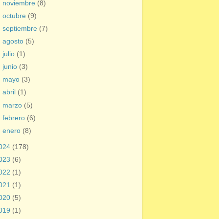
►
noviembre
(8)
►
octubre
(9)
►
septiembre
(7)
►
agosto
(5)
►
julio
(1)
►
junio
(3)
►
mayo
(3)
►
abril
(1)
►
marzo
(5)
►
febrero
(6)
►
enero
(8)
024
(178)
023
(6)
022
(1)
021
(1)
020
(5)
019
(1)