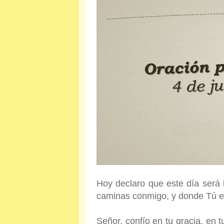
Hoy declaro que este día será 
caminas conmigo, y donde Tú es
Señor, confío en tu gracia, en t