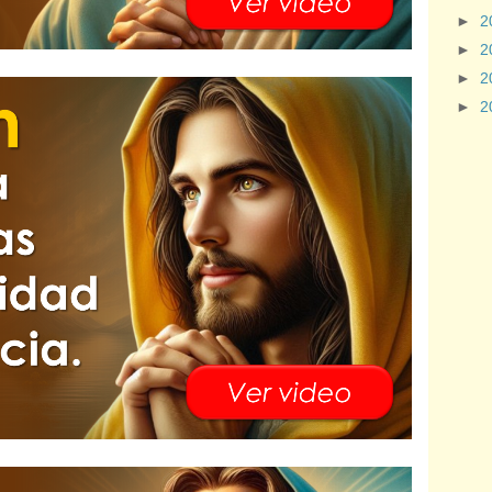
►
2
►
2
►
2
►
2