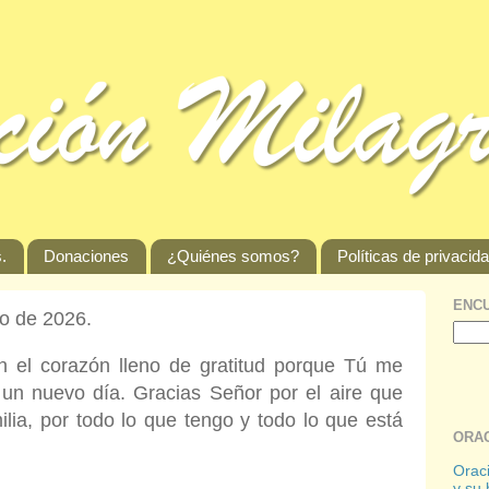
.
Donaciones
¿Quiénes somos?
Políticas de privacid
ENCU
io de 2026.
 el corazón lleno de gratitud porque Tú me
r un nuevo día. Gracias Señor por el aire que
milia, por todo lo que tengo y todo lo que está
ORAC
Oraci
y su