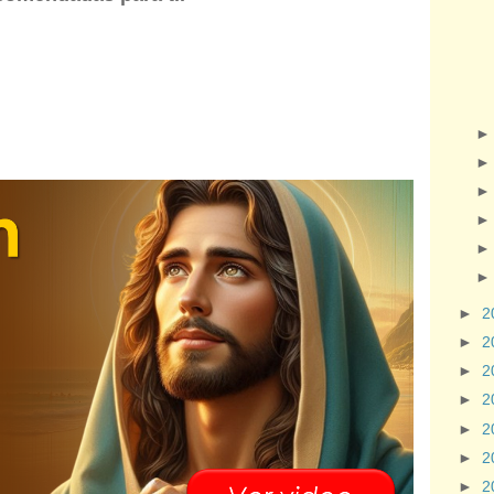
►
2
►
2
►
2
►
2
►
2
►
2
►
2