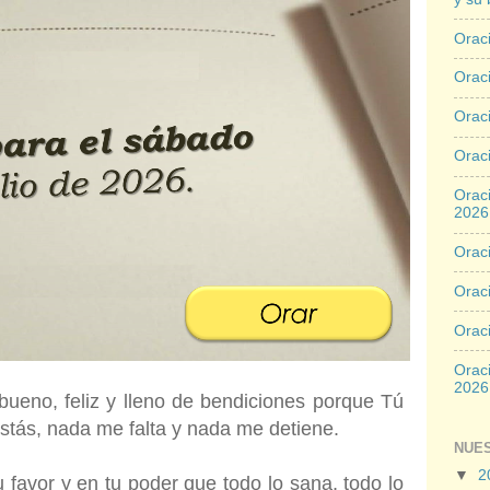
Oraci
Oraci
Orac
Oraci
Oraci
2026
Oraci
Oraci
Orac
Oraci
2026
bueno, feliz y lleno de bendiciones porque Tú
tás, nada me falta y nada me detiene.
NUE
▼
2
u favor y en tu poder que todo lo sana, todo lo