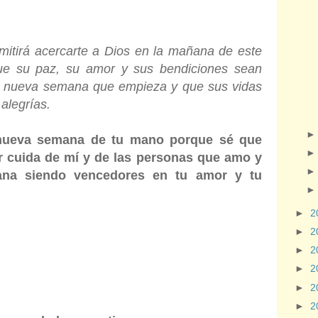
rmitirá acercarte a Dios en la mañana de este
que su paz, su amor y sus bendiciones sean
sta nueva semana que empieza y que sus vidas
 alegrías.
nueva semana de tu mano porque sé que
or cuida de mí y de las personas que amo y
ana siendo vencedores en tu amor y tu
►
2
►
2
►
2
►
2
►
2
►
2