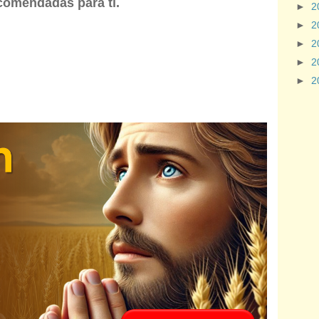
comendadas para ti.
►
2
►
2
►
2
►
2
►
2