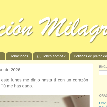
.
Donaciones
¿Quiénes somos?
Políticas de privacid
ENCU
yo de 2026.
ste lunes me dirijo hasta ti con un corazón
ue Tú me has dado.
ORAC
Oraci
y su