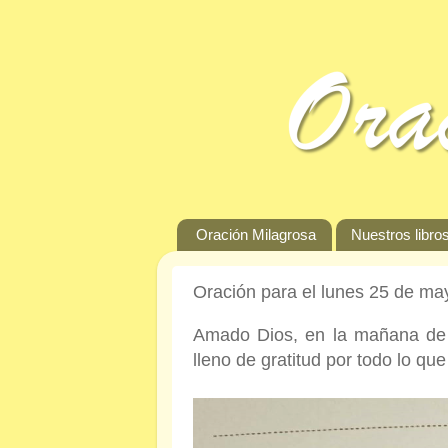
Oración Milagrosa
Nuestros libros
Oración para el lunes 25 de ma
Amado Dios, en la mañana de e
lleno de gratitud por todo lo q