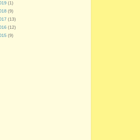
019
(1)
018
(9)
017
(13)
016
(12)
015
(9)