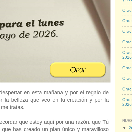
Oraci
Oraci
Orac
Oraci
Oraci
2026
Oraci
Oraci
Orac
 despertar en esta mañana y por el regalo de
 la belleza que veo en tu creación y por la
Oraci
2026
 me tratas.
NUE
ecordar que estoy aquí por una razón, que Tú
▼
2
y que has creado un plan único y maravilloso