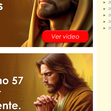
►
2
►
2
►
2
►
2
►
2