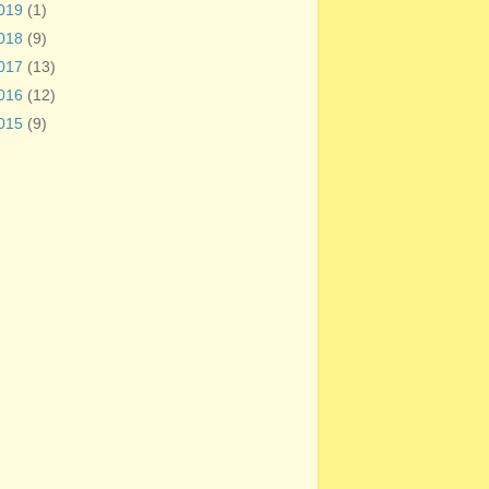
019
(1)
018
(9)
017
(13)
016
(12)
015
(9)