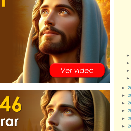
►
2
►
2
►
2
►
2
►
2
►
2