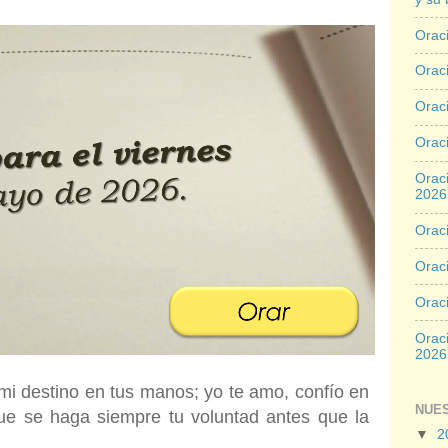
Oraci
Oraci
Orac
Oraci
Oraci
2026
Oraci
Oraci
Orac
Oraci
2026
mi destino en tus manos; yo te amo, confío en
NUE
que se haga siempre tu voluntad antes que la
▼
2