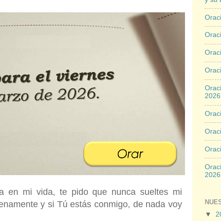
Oraci
Oraci
Orac
Oraci
Oraci
2026
Oraci
Oraci
Orac
Oraci
2026
a en mi vida, te pido que nunca sueltes mi
NUE
lenamente y si Tú estás conmigo, de nada voy
▼
2