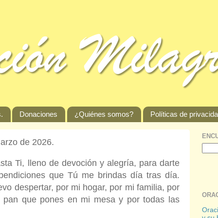
.
Donaciones
¿Quiénes somos?
Políticas de privacid
ENCU
marzo de 2026.
a Ti, lleno de devoción y alegría, para darte
s bendiciones que Tú me brindas día tras día.
vo despertar, por mi hogar, por mi familia, por
ORAC
 el pan que pones en mi mesa y por todas las
Oraci
y su