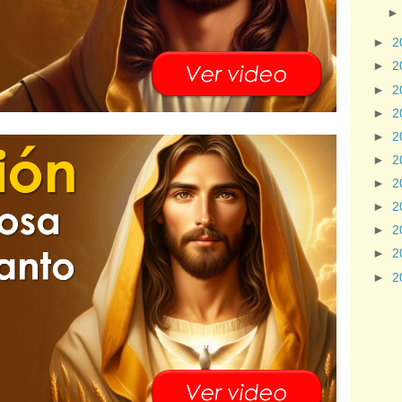
►
2
►
2
►
2
►
2
►
2
►
2
►
2
►
2
►
2
►
2
►
2