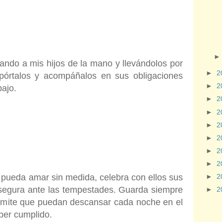
ando a mis hijos de la mano y llevándolos por
►
2
pórtalos y acompáñalos en sus obligaciones
►
2
bajo.
►
2
►
2
►
2
►
2
►
2
►
2
 pueda amar sin medida, celebra con ellos sus
►
2
a segura ante las tempestades. Guarda siempre
►
2
ermite que puedan descansar cada noche en el
eber cumplido.