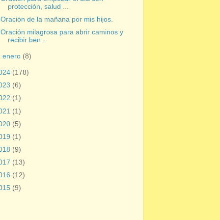
protección, salud ...
Oración de la mañana por mis hijos.
Oración milagrosa para abrir caminos y
recibir ben...
►
enero
(8)
024
(178)
023
(6)
022
(1)
021
(1)
020
(5)
019
(1)
018
(9)
017
(13)
016
(12)
015
(9)