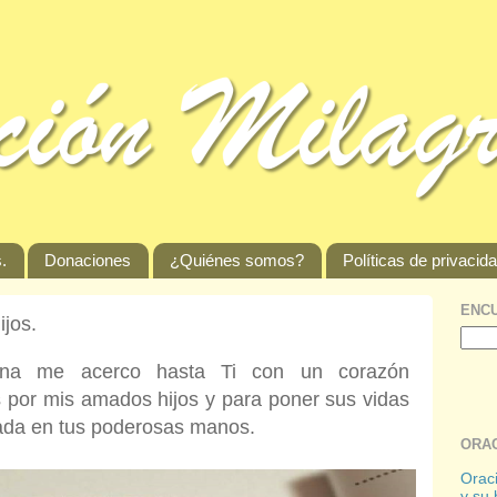
.
Donaciones
¿Quiénes somos?
Políticas de privacid
ENCU
ijos.
na me acerco hasta Ti con un corazón
 por mis amados hijos y para poner sus vidas
iada en tus poderosas manos.
ORAC
Oraci
y su