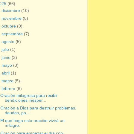
025
(66)
►
diciembre
(10)
►
noviembre
(8)
►
octubre
(9)
►
septiembre
(7)
►
agosto
(5)
►
julio
(1)
►
junio
(3)
►
mayo
(3)
►
abril
(1)
►
marzo
(5)
▼
febrero
(6)
Oración milagrosa para recibir
bendiciones inesper...
Oración a Dios para destruir problemas,
deudas, po...
El que haga esta oración vivirá un
milagro.
Oración para empezar el día con