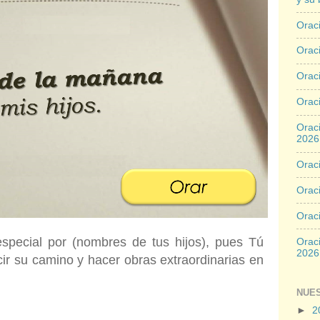
Oraci
Oraci
Orac
Oraci
Oraci
2026
Oraci
Oraci
Orac
pecial por (nombres de tus hijos), pues Tú
Oraci
2026
ir su camino y hacer obras extraordinarias en
NUE
►
2