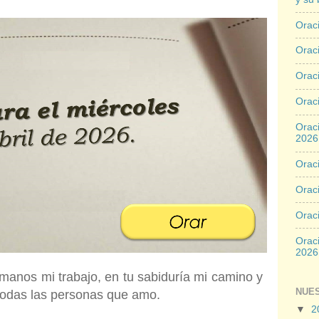
Oraci
Oraci
Orac
Oraci
Oraci
2026
Oraci
Oraci
Orac
Oraci
2026
manos mi trabajo, en tu sabiduría mi camino y
NUE
 todas las personas que amo.
▼
2