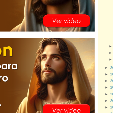
►
2
►
2
►
2
►
2
►
2
►
2
►
2