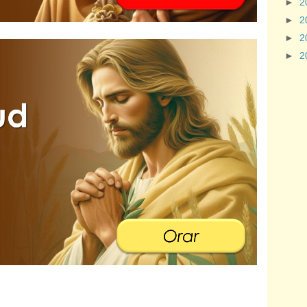
►
2
►
2
►
2
►
2