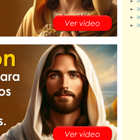
►
2
►
2
►
2
►
2