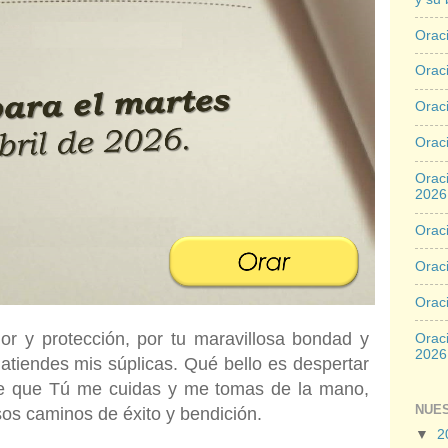
Oraci
Oraci
Orac
Oraci
Oraci
2026
Oraci
Oraci
Orac
or y protección, por tu maravillosa bondad y
Oraci
2026
tiendes mis súplicas. Qué bello es despertar
e que Tú me cuidas y me tomas de la mano,
NUE
s caminos de éxito y bendición.
▼
2