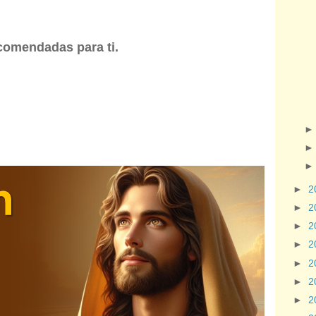
comendadas para ti.
►
2
►
2
►
2
►
2
►
2
►
2
►
2