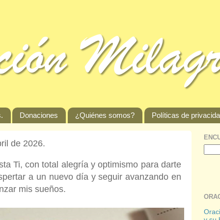
.
Donaciones
¿Quiénes somos?
Políticas de privacid
ENCU
ril de 2026.
 Ti, con total alegría y optimismo para darte
spertar a un nuevo día y seguir avanzando en
anzar mis sueños.
ORAC
Oraci
y su