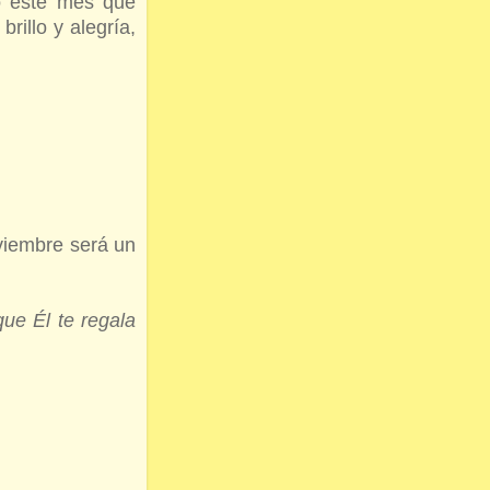
o este mes que
illo y alegría,
viembre será un
ue Él te regala