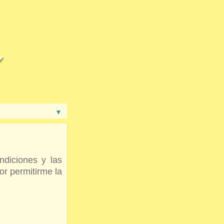
▼
ndiciones y las
or permitirme la